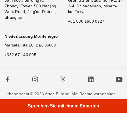
35th floor, Building A,
Gran Biz Shibadaimon F1, 1-
Zhongyi Tower, 580 Nanjing
2-4, Shibadaimon, Minato-
West Road, Jing'an District,
ku, Tokyo
Shanghai
+81 080 1680 0727
Niederlassung Montenegro
Maršala Tita 10, Bar, 85000
+382 67 146 005
Urheberrecht © 2026 Artec Europe. Alle Rechte vorbehalten.
Nutzungsbedingungen
Verkaufsbedingungen
Sprechen Sie mit einem Experten
Privatsphäre
Cookie-Richtlinien
Kontakieren Sie uns