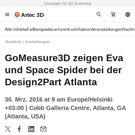
Lösungen für 3D-Scanning
Artec 3D
Alle Inhalte
Fallbeispiele
Lernzentrum
Videos
Veranstaltungen
Nachr
Startseite
Ausstellungen
GoMeasure3D zeigen Eva
und Space Spider bei der
Design2Part Atlanta
30. Mrz. 2016 at 9 am Europe/Helsinki
+03:00
| Cobb Galleria Centre, Atlanta, GA
(Atlanta, USA)