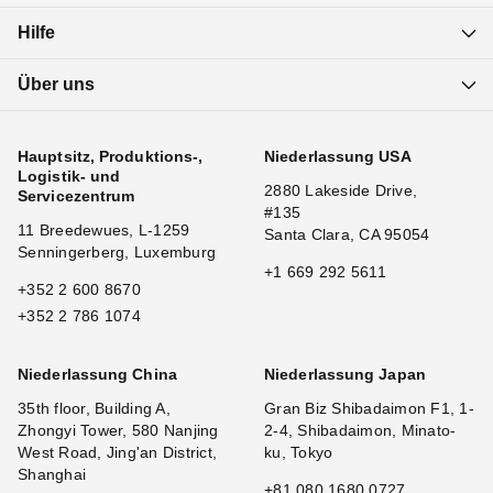
Hilfe
Über uns
Hauptsitz, Produktions-,
Niederlassung USA
Logistik- und
2880 Lakeside Drive,
Servicezentrum
#135
11 Breedewues, L-1259
Santa Clara, CA 95054
Senningerberg, Luxemburg
+1 669 292 5611
+352 2 600 8670
+352 2 786 1074
Niederlassung China
Niederlassung Japan
35th floor, Building A,
Gran Biz Shibadaimon F1, 1-
Zhongyi Tower, 580 Nanjing
2-4, Shibadaimon, Minato-
West Road, Jing'an District,
ku, Tokyo
Shanghai
+81 080 1680 0727