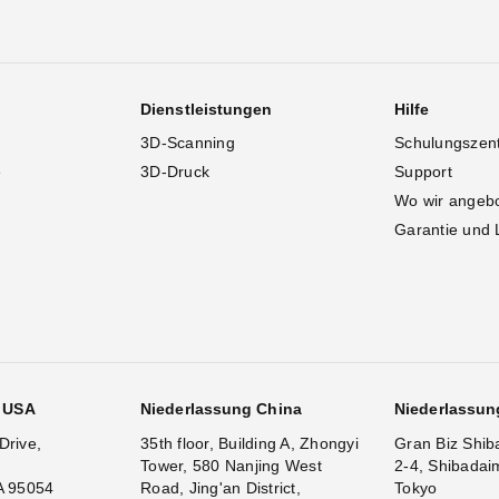
Dienstleistungen
Hilfe
3D-Scanning
Schulungszen
e
3D-Druck
Support
Wo wir angeb
Garantie und 
g USA
Niederlassung China
Niederlassun
Drive,
35th floor, Building A, Zhongyi
Gran Biz Shib
Tower, 580 Nanjing West
2-4, Shibadai
A 95054
Road, Jing'an District,
Tokyo