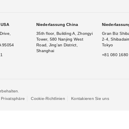
g USA
Niederlassung China
Niederlassun
Drive,
35th floor, Building A, Zhongyi
Gran Biz Shib
Tower, 580 Nanjing West
2-4, Shibadai
A 95054
Road, Jing'an District,
Tokyo
Shanghai
11
+81 080 1680
rbehalten.
Privatsphäre
Cookie-Richtlinien
Kontakieren Sie uns