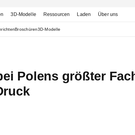
en
3D-Modelle
Ressourcen
Laden
Über uns
richten
Broschüren
3D-Modelle
bei Polens größter Fac
Druck