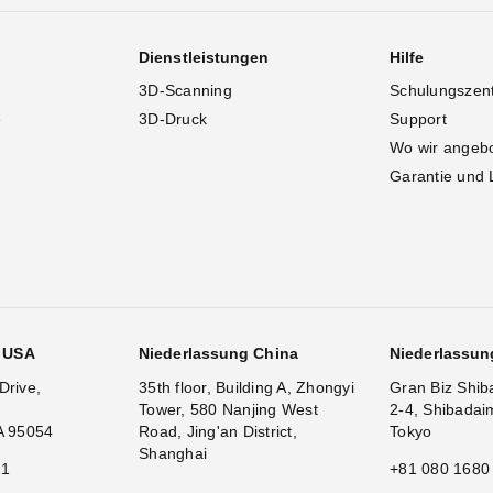
Dienstleistungen
Hilfe
3D-Scanning
Schulungszen
e
3D-Druck
Support
Wo wir angeb
Garantie und 
g USA
Niederlassung China
Niederlassun
Drive,
35th floor, Building A, Zhongyi
Gran Biz Shib
Tower, 580 Nanjing West
2-4, Shibadai
A 95054
Road, Jing'an District,
Tokyo
Shanghai
11
+81 080 1680