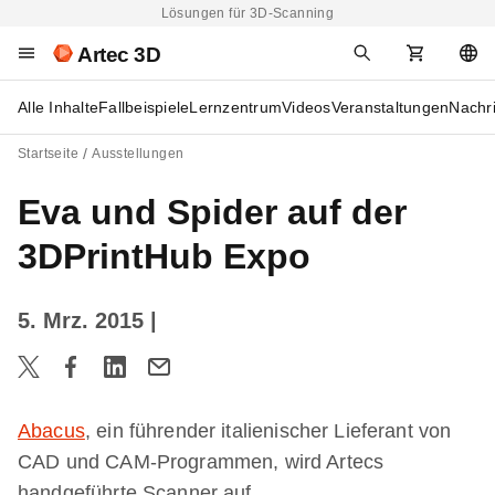
Lösungen für 3D-Scanning
Artec 3D
Alle Inhalte
Fallbeispiele
Lernzentrum
Videos
Veranstaltungen
Nachr
Startseite
Ausstellungen
Eva und Spider auf der
3DPrintHub Expo
5. Mrz. 2015
|
Abacus
, ein führender italienischer Lieferant von
CAD und CAM-Programmen, wird Artecs
handgeführte Scanner auf