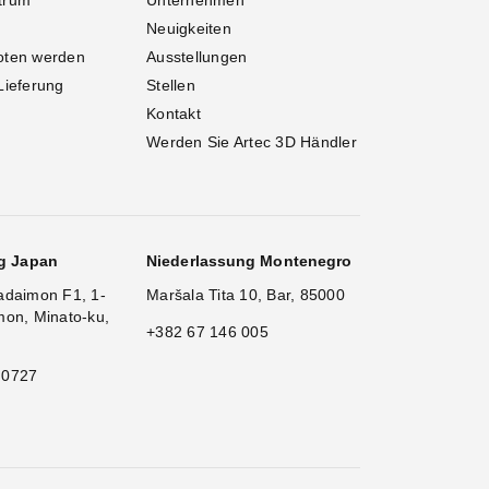
trum
Unternehmen
Neuigkeiten
oten werden
Ausstellungen
Lieferung
Stellen
Kontakt
Werden Sie Artec 3D Händler
g Japan
Niederlassung Montenegro
adaimon F1, 1-
Maršala Tita 10, Bar, 85000
mon, Minato-ku,
+382 67 146 005
 0727