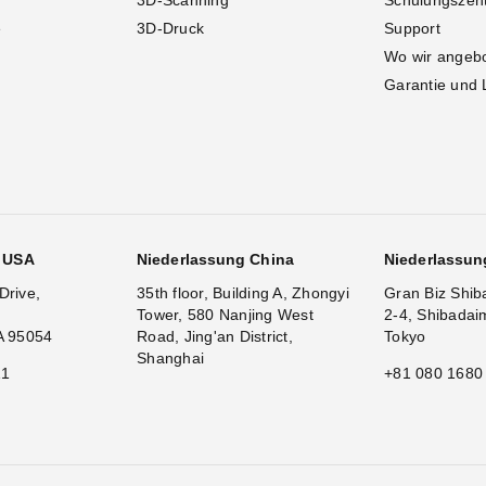
3D-Scanning
Schulungszen
e
3D-Druck
Support
Wo wir angeb
Garantie und 
g USA
Niederlassung China
Niederlassun
Drive,
35th floor, Building A, Zhongyi
Gran Biz Shib
Tower, 580 Nanjing West
2-4, Shibadai
A 95054
Road, Jing'an District,
Tokyo
Shanghai
11
+81 080 1680