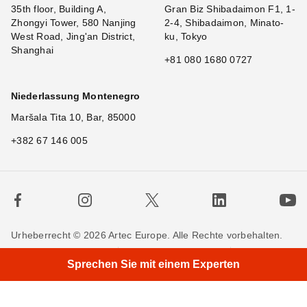
35th floor, Building A,
Gran Biz Shibadaimon F1, 1-
Zhongyi Tower, 580 Nanjing
2-4, Shibadaimon, Minato-
West Road, Jing'an District,
ku, Tokyo
Shanghai
+81 080 1680 0727
Niederlassung Montenegro
Maršala Tita 10, Bar, 85000
+382 67 146 005
Urheberrecht © 2026 Artec Europe. Alle Rechte vorbehalten.
×
H
|
Nutzungsbedingungen
Verkaufsbedingungen
Sprechen Sie mit einem Experten
Privatsphäre
Cookie-Richtlinien
Kontakieren Sie uns