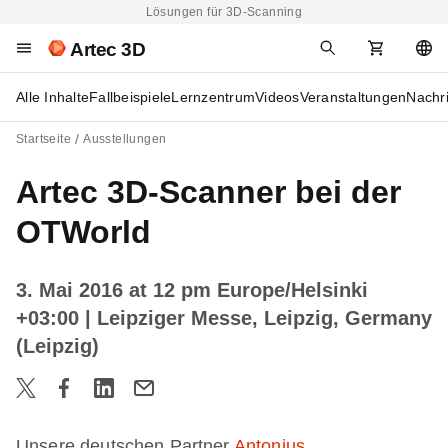
Lösungen für 3D-Scanning
Artec 3D
Alle Inhalte
Fallbeispiele
Lernzentrum
Videos
Veranstaltungen
Nachr
Startseite
Ausstellungen
Artec 3D-Scanner bei der
OTWorld
3. Mai 2016 at 12 pm Europe/Helsinki
+03:00
| Leipziger Messe, Leipzig, Germany
(Leipzig)
Unsere deutschen Partner
Antonius