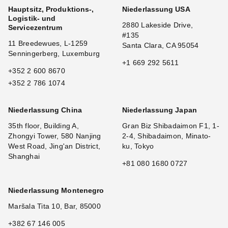
Hauptsitz, Produktions-,
Niederlassung USA
Logistik- und
2880 Lakeside Drive,
Servicezentrum
#135
11 Breedewues, L-1259
Santa Clara, CA 95054
Senningerberg, Luxemburg
+1 669 292 5611
+352 2 600 8670
+352 2 786 1074
Niederlassung China
Niederlassung Japan
35th floor, Building A,
Gran Biz Shibadaimon F1, 1-
Zhongyi Tower, 580 Nanjing
2-4, Shibadaimon, Minato-
West Road, Jing'an District,
ku, Tokyo
Shanghai
+81 080 1680 0727
Niederlassung Montenegro
Maršala Tita 10, Bar, 85000
+382 67 146 005