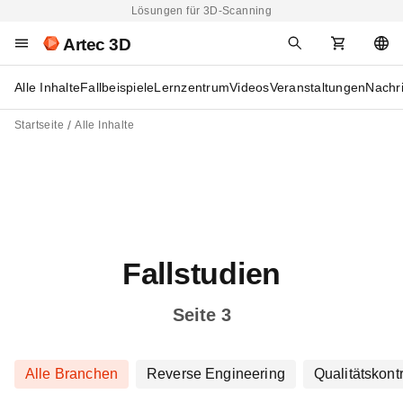
Lösungen für 3D-Scanning
Artec 3D
Alle Inhalte
Fallbeispiele
Lernzentrum
Videos
Veranstaltungen
Nachr
Startseite
Alle Inhalte
Fallstudien
Seite 3
Alle Branchen
Reverse Engineering
Qualitätskontr