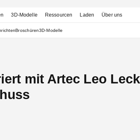
en
3D-Modelle
Ressourcen
Laden
Über uns
richten
Broschüren
3D-Modelle
iert mit Artec Leo Leck
chuss