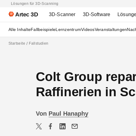
Lösungen für 3D-Scanning
Artec 3D
3D-Scanner
3D-Software
Lösung
Alle Inhalte
Fallbeispiele
Lernzentrum
Videos
Veranstaltungen
Nach
Startseite
Fallstudien
Colt Group repar
Raffinerien in S
Von
Paul Hanaphy