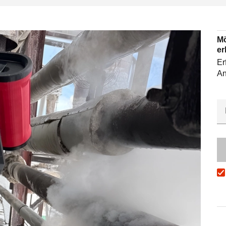
Mö
er
Er
An