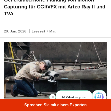
Capturing für CGI/VFX mit Artec Ray II und
TVA
29. Jun. 2026
Lesezeit 7 Min.
×
Hi! What is your request? 👀
|
Sprechen Sie mit einem Experten
Einblick in einen Fertigungsablauf der