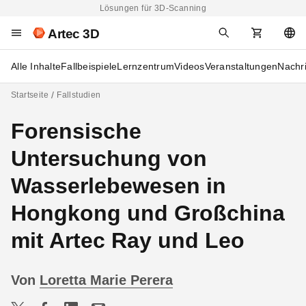
Lösungen für 3D-Scanning
Artec 3D
Alle Inhalte
Fallbeispiele
Lernzentrum
Videos
Veranstaltungen
Nachr
Startseite
Fallstudien
Forensische
Untersuchung von
Wasserlebewesen in
Hongkong und Großchina
mit Artec Ray und Leo
Von
Loretta Marie Perera