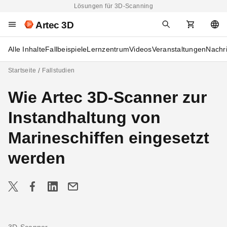
Lösungen für 3D-Scanning
Artec 3D
Alle Inhalte
Fallbeispiele
Lernzentrum
Videos
Veranstaltungen
Nachr
Startseite
Fallstudien
Wie Artec 3D-Scanner zur
Instandhaltung von
Marineschiffen eingesetzt
werden