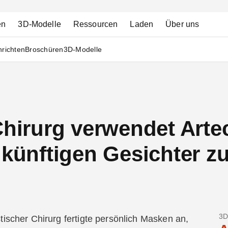
en
3D-Modelle
Ressourcen
Laden
Über uns
richten
Broschüren
3D-Modelle
Chirurg verwendet Arte
ukünftigen Gesichter z
3D
stischer Chirurg fertigte persönlich Masken an,