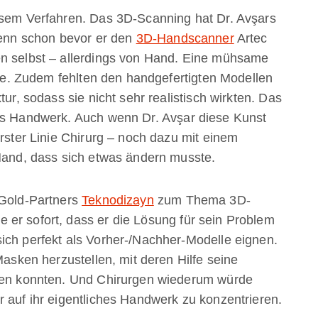
esem Verfahren. Das 3D-Scanning hat Dr. Avşars
 Denn schon bevor er den
3D-Handscanner
Artec
en selbst – allerdings von Hand. Eine mühsame
tete. Zudem fehlten den handgefertigten Modellen
tur, sodass sie nicht sehr realistisch wirkten. Das
nes Handwerk. Auch wenn Dr. Avşar diese Kunst
erster Linie Chirurg – noch dazu mit einem
 Hand, dass sich etwas ändern musste.
 Gold-Partners
Teknodizayn
zum Thema 3D-
er sofort, dass er die Lösung für sein Problem
ich perfekt als Vorher-/Nachher-Modelle eignen.
Masken herzustellen, mit deren Hilfe seine
ffen konnten. Und Chirurgen wiederum würde
r auf ihr eigentliches Handwerk zu konzentrieren.