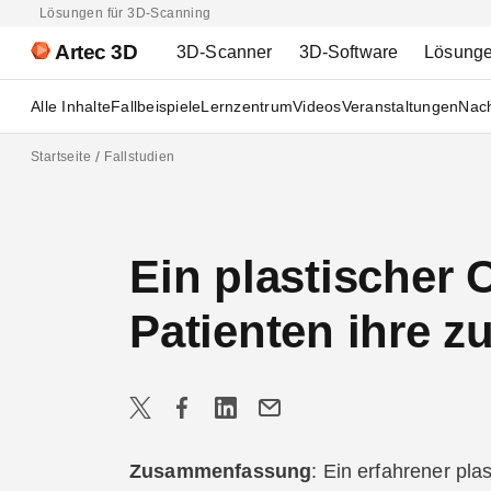
Lösungen für 3D-Scanning
Artec 3D
3D-Scanner
3D-Software
Lösung
Alle Inhalte
Fallbeispiele
Lernzentrum
Videos
Veranstaltungen
Nach
Startseite
Fallstudien
Ein plastischer 
Patienten ihre z
Zusammenfassung
: Ein erfahrener pla