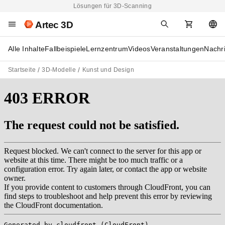
Lösungen für 3D-Scanning
Artec 3D
Alle Inhalte
Fallbeispiele
Lernzentrum
Videos
Veranstaltungen
Nachr
Startseite
3D-Modelle
Kunst und Design