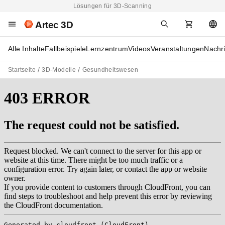
Lösungen für 3D-Scanning
Artec 3D
Alle Inhalte
Fallbeispiele
Lernzentrum
Videos
Veranstaltungen
Nachr
Startseite
3D-Modelle
Gesundheitswesen