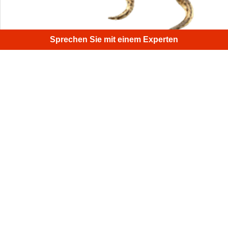
Sprechen Sie mit einem Experten
Obwohl die Muschel komplexe geometrische Biegungen
und Abzweigungen hat, konnte ihre Oberfläche mit Artec
Spider leicht erfasst werden.
1
/
4
Melden Sie sich für den monatlichen Artec 3D
Newsletter an
Nützliche Anleitungen, Ratgeber und mehr
E-Mail-Adresse