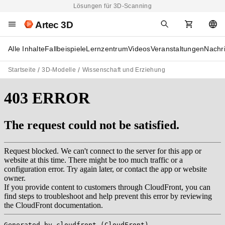
Lösungen für 3D-Scanning
Artec 3D
Alle Inhalte
Fallbeispiele
Lernzentrum
Videos
Veranstaltungen
Nachr
Startseite
3D-Modelle
Wissenschaft und Erziehung