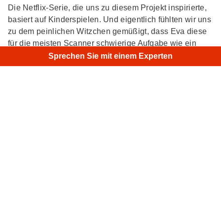
Die Netflix-Serie, die uns zu diesem Projekt inspirierte,
basiert auf Kinderspielen. Und eigentlich fühlten wir uns
zu dem peinlichen Witzchen gemüßigt, dass Eva diese
für die meisten Scanner schwierige Aufgabe wie ein
Kinderspiel habe aussehen lassen. Aber vielleicht ist es
Sprechen Sie mit einem Experten
doch angemessener, einfach festzuhalten, dass wir mit
dem Ergebnis sehr zufrieden sind.
Ähnliche Modelle
Garuda und Vishnu
• Eva • HD