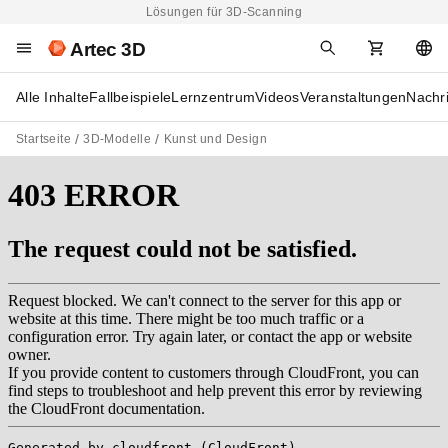
Lösungen für 3D-Scanning
Artec 3D
Alle Inhalte
Fallbeispiele
Lernzentrum
Videos
Veranstaltungen
Nachr
Startseite
3D-Modelle
Kunst und Design