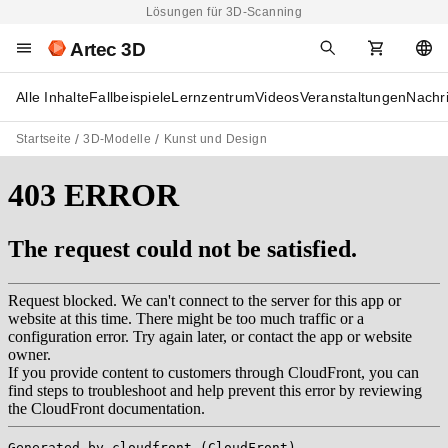
Lösungen für 3D-Scanning
Artec 3D
Alle Inhalte
Fallbeispiele
Lernzentrum
Videos
Veranstaltungen
Nachr
Startseite
3D-Modelle
Kunst und Design