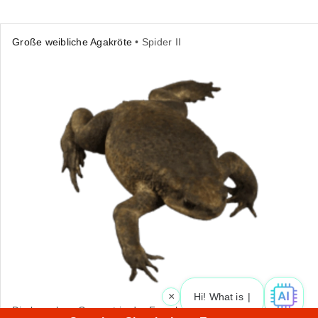
Große weibliche Agakröte
• Spider II
×
Hi! What is your
|
Die komplexe Geometrie der Froschhaut wurde mit Artec