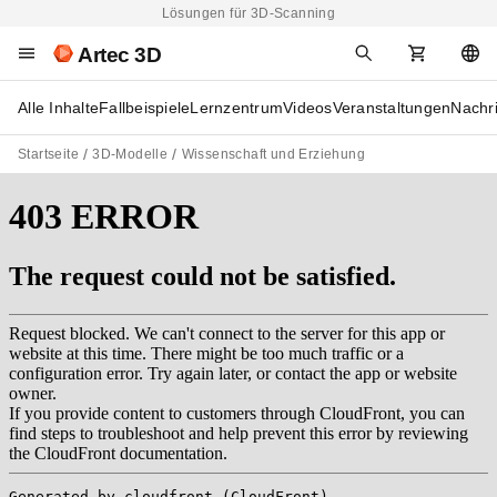
Lösungen für 3D-Scanning
Artec 3D
Alle Inhalte
Fallbeispiele
Lernzentrum
Videos
Veranstaltungen
Nachr
Startseite
3D-Modelle
Wissenschaft und Erziehung