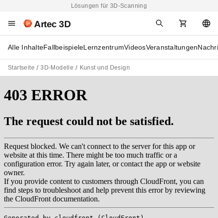
Lösungen für 3D-Scanning
Artec 3D
Alle Inhalte
Fallbeispiele
Lernzentrum
Videos
Veranstaltungen
Nachr
Startseite
3D-Modelle
Kunst und Design