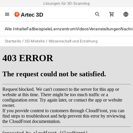
Lösungen für 3D-Scanning
Artec 3D
Alle Inhalte
Fallbeispiele
Lernzentrum
Videos
Veranstaltungen
Nachr
Startseite
3D-Modelle
Wissenschaft und Erziehung