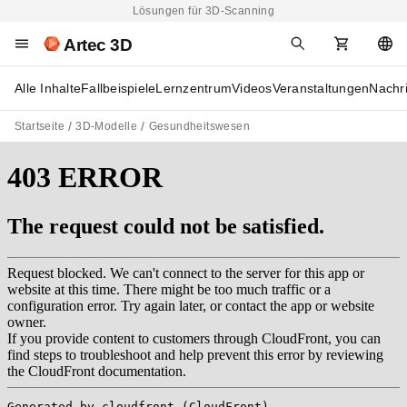
Lösungen für 3D-Scanning
Artec 3D
Alle Inhalte
Fallbeispiele
Lernzentrum
Videos
Veranstaltungen
Nachr
Startseite
3D-Modelle
Gesundheitswesen