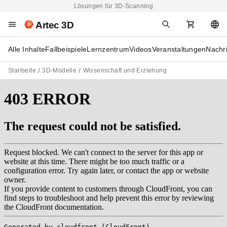
Lösungen für 3D-Scanning
Artec 3D
Alle Inhalte
Fallbeispiele
Lernzentrum
Videos
Veranstaltungen
Nachr
Startseite
3D-Modelle
Wissenschaft und Erziehung