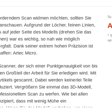
Sc
forderndem Scan widmen möchten, sollten Sie
A
nschauen. Aufgrund der Löcher, feinen Linien,
 auf jeder Seite des Modells (drehen Sie das
* 
en) war es wichtig, so nah wie möglich
up
gfalt. Dank seiner extrem hohen Präzision ist
affen: Artec Micro.
Scanner, der sich einer Punktgenauigkeit von bis
Großteil der Arbeit für Sie erledigen wird. Mit
rtikels gescannt. Dabei werden keinerlei Teile
duziert. Vergrößern Sie einmal das 3D-Modell,
fessionellem Scan zu werfen. Wie bei allen
ipiert, dass mit wenig Mühe ein
ann. Wenn Sie das Modell umdrehen, um einen