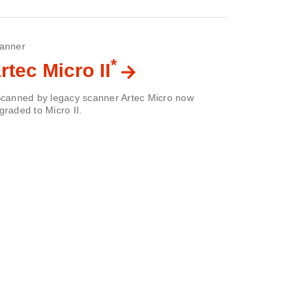
anner
*
rtec Micro II
Scanned by legacy scanner Artec Micro now
graded to Micro II.
×
Hi! Wh