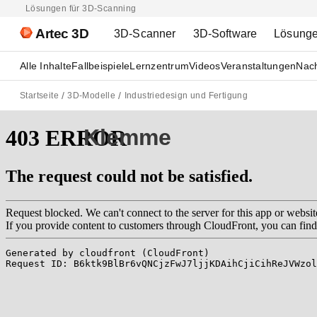
Lösungen für 3D-Scanning
Artec 3D
3D-Scanner
3D-Software
Lösung
Alle Inhalte
Fallbeispiele
Lernzentrum
Videos
Veranstaltungen
Nach
Startseite
3D-Modelle
Industriedesign und Fertigung
Klemme