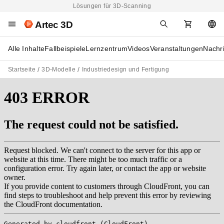
Lösungen für 3D-Scanning
Artec 3D
Alle Inhalte
Fallbeispiele
Lernzentrum
Videos
Veranstaltungen
Nachr
Startseite
3D-Modelle
Industriedesign und Fertigung