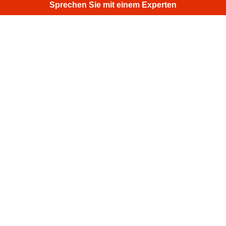
Sprechen Sie mit einem Experten
Dieses beliebte und vielseitige Modell eines
Kompaktladers wurde mit Artec Leo im HD-Modus
innerhalb von 90 Minuten in hochauflösendem 3D erfasst.
1
/
4
Melden Sie sich für den monatlichen Artec 3D