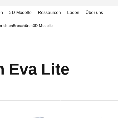
en
3D-Modelle
Ressourcen
Laden
Über uns
richten
Broschüren
3D-Modelle
 Eva Lite