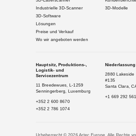
3D-Laserscanner
Kundenbericht
Industrielle 3D-Scanner
3D-Modelle
3D-Software
Lösungen
Preise und Verkauf
Wo wir angeboten werden
Hauptsitz, Produktions-,
Niederlassun
Logistik- und
2880 Lakeside 
Servicezentrum
#135
11 Breedewues, L-1259
Santa Clara, C
Senningerberg, Luxemburg
+1 669 292 56
+352 2 600 8670
+352 2 786 1074
Urheberrecht © 2026 Artec Europe. Alle Rechte vo