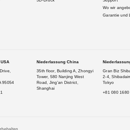
e
3D-Druck
Support
Wo wir angeb
Garantie und 
g USA
Niederlassung China
Niederlassun
Drive,
35th floor, Building A, Zhongyi
Gran Biz Shib
Tower, 580 Nanjing West
2-4, Shibadai
A 95054
Road, Jing'an District,
Tokyo
Shanghai
11
+81 080 1680
rbehalten.