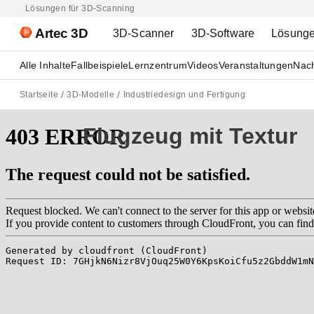
Lösungen für 3D-Scanning
Artec 3D
3D-Scanner
3D-Software
Lösung
Alle Inhalte
Fallbeispiele
Lernzentrum
Videos
Veranstaltungen
Nach
Startseite
3D-Modelle
Industriedesign und Fertigung
Flugzeug mit Textur