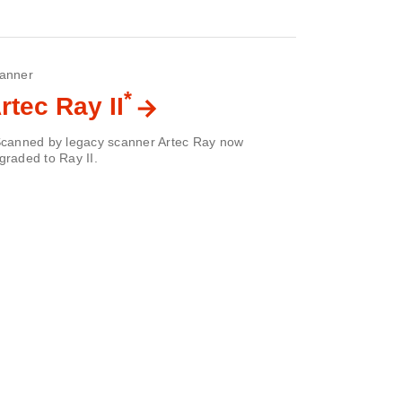
anner
*
rtec Ray II
Scanned by legacy scanner Artec Ray now
graded to Ray II.
×